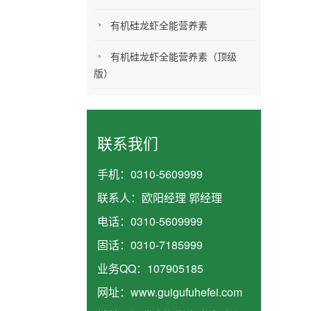
有机硅龙虾全能营养素
有机硅龙虾全能营养素（顶级
版）
联系我们
手机：
0310-5609999
联系人：
欧阳经理 郭经理
电话：
0310-5609999
固话：0310-7185999
业务QQ：
107905185
网址：
www.guigufuhefei.com