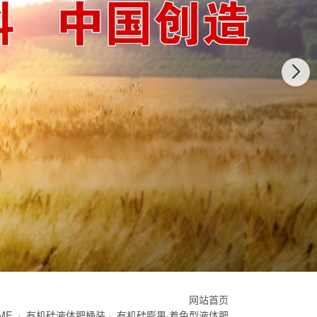
网站首页
ME
有机硅液体肥桶装
有机硅膨果·着色型液体肥