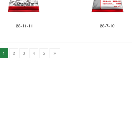
28-11-11
28-7-10
1
2
3
4
5