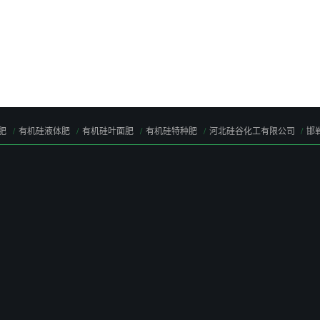
肥
有机硅液体肥
有机硅叶面肥
有机硅特种肥
河北硅谷化工有限公司
邯