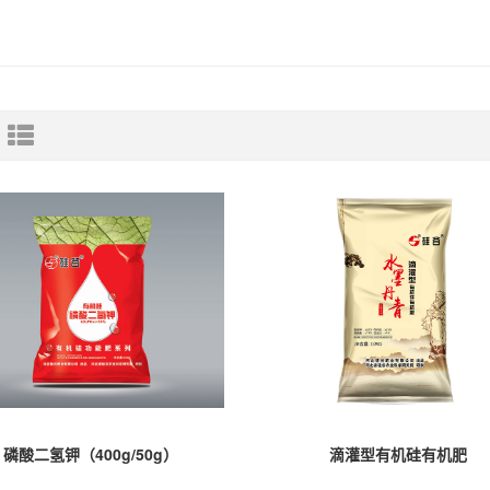
磷酸二氢钾（400g/50g）
滴灌型有机硅有机肥