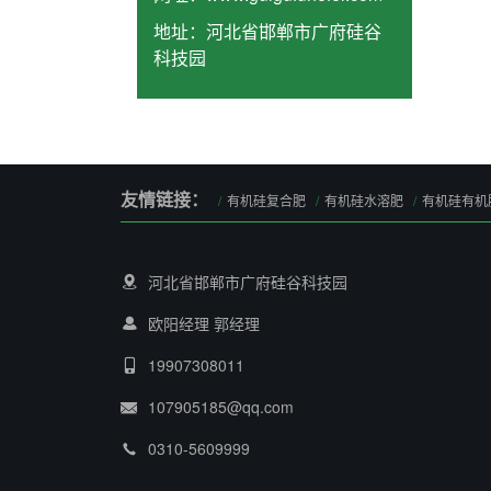
地址：
河北省邯郸市广府硅谷
科技园
友情链接：
有机硅复合肥
有机硅水溶肥
有机硅有机
河北省邯郸市广府硅谷科技园
欧阳经理 郭经理
19907308011
107905185@qq.com
0310-5609999