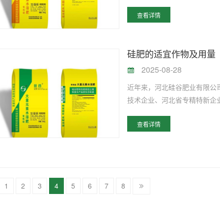
线，生产的有机硅功能肥曾荣获
查看详情
术产品等称号。
硅肥的适宜作物及用量
2025-08-28
近年来，河北硅谷肥业有限公
技术企业、河北省专精特新企
省科技型中小企业等多项荣誉
查看详情
金桥奖、河北省产学研合作创
1
2
3
4
5
6
7
8