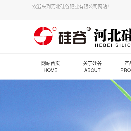
欢迎来到河北硅谷肥业有限公司网站！
网站首页
关于硅谷
产
HOME
ABOUT
PRO