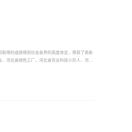
中国杨凌农业博览会“后稷特别奖”、河北省高新技
司取得的成绩得到社会各界的高度肯定，荣获了高新
业、河北省绿色工厂、河北省农业科技小巨人、河北
称号，并获得邯郸市科技进步一等奖、三农科技服务
新成果一等奖等科技奖励。