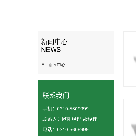
新闻中心
NEWS
新闻中心
联系我们
手机：
0310-5609999
联系人：
欧阳经理 郭经理
电话：
0310-5609999